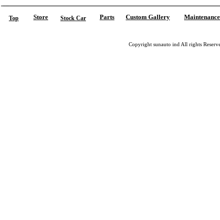
Store
Parts
Custom Gallery
Maintenance
Top
Stock Car
Copyright sunauto ind All rights Reserv