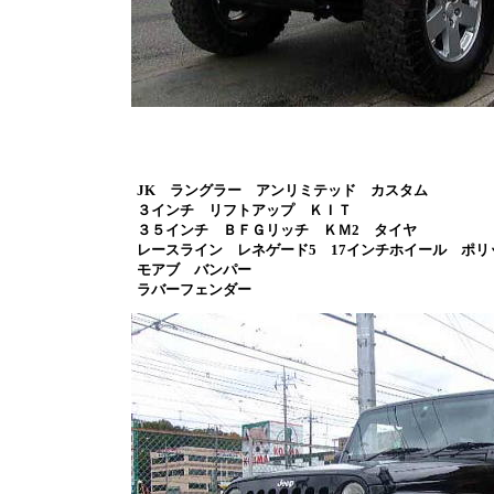
JK ラングラー アンリミテッド カスタム
３インチ リフトアップ ＫＩＴ
３５インチ ＢＦＧリッチ ＫＭ2 タイヤ
レースライン レネゲード5 17インチホイール ポリ
モアブ バンパー
ラバーフェンダー