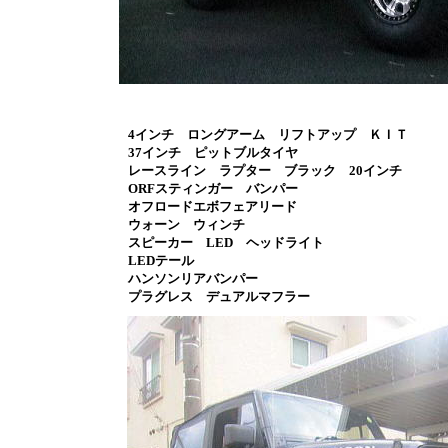
4インチ ロングアーム リフトアップ ＫＩＴ
37インチ ピットブルタイヤ
レースライン ラプター ブラック 20インチ
ORFスティンガー バンパー
オフロードエボフェアリード
ウォーン ウィンチ
スピーカー LED ヘッドライト
LEDテール
ハンソンリアバンパー
プラグレス デュアルマフラー