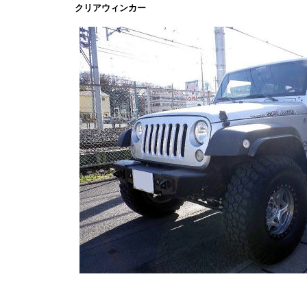
クリアウィンカー