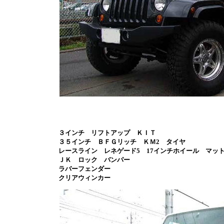
３インチ リフトアップ ＫＩＴ
３５インチ ＢＦＧリッチ ＫＭ2 タイヤ
レースライン レネゲード5 17インチホイール マッ
ＪＫ ロック バンパー
ラバーフェンダー
クリアウィンカー