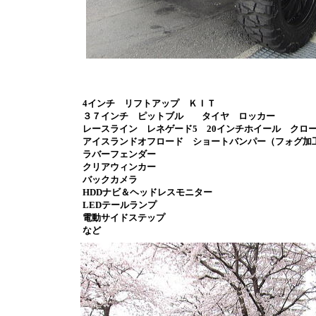
4インチ リフトアップ ＫＩＴ
３７インチ ピットブル タイヤ ロッカー
レースライン レネゲード5 20インチホイール クロ
アイスランドオフロード ショートバンパー（フォグ加
ラバーフェンダー
クリアウィンカー
バックカメラ
HDDナビ＆ヘッドレスモニター
LEDテールランプ
電動サイドステップ
など