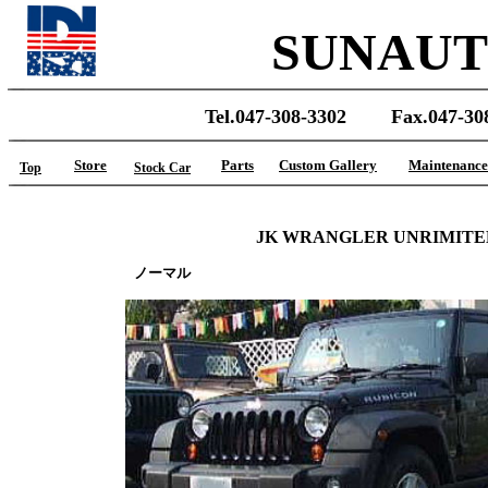
SUNAU
Tel.047-308-3302 Fax.047-30
Store
Parts
Custom Gallery
Maintenance
Top
Stock Car
JK WRANGLER UNRIMITE
ノーマル