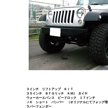
３インチ リフトアップ ＫＩＴ
３５インチ ＢＦＧリッチ ＫＭ2 タイヤ
ウォーカーエバンス ビードロック １７インチ
ＪＫ ショート バンパー （オリジナルにてフォッグ埋
ラバーフェンダー