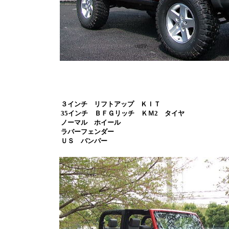
３インチ リフトアップ ＫＩＴ
35インチ ＢＦＧリッチ ＫＭ2 タイヤ
ノーマル ホイール
ラバーフェンダー
ＵＳ バンパー