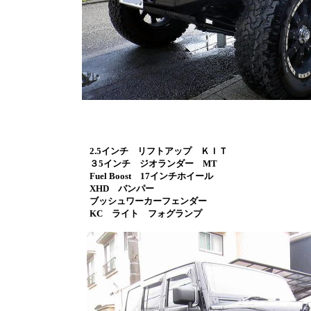
2.5インチ リフトアップ ＫＩＴ
３5インチ ジオランダー MT
Fuel Boost 17インチホイール
XHD バンパー
ブッシュワーカーフェンダー
KC ライト フォグランプ