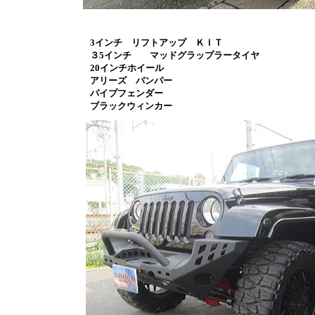
3インチ リフトアップ ＫＩＴ
３5インチ マッドグラップラータイヤ
20インチホイール
アリーズ バンパー
パイプフェンダー
ブラックウィンカー